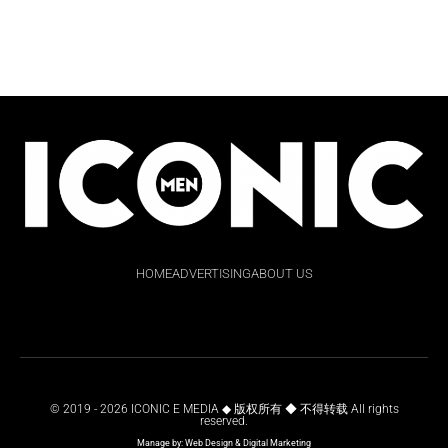
HOME
ADVERTISING
ABOUT US
© 2019 - 2026 ICONIC E MEDIA ◆ 版权所有 ◆ 不得转载 All rights
reserved.
Manage by:
Web Design
&
Digital Marketing