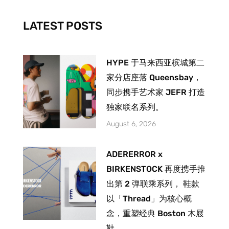
k
a
-
m
LATEST POSTS
f
HYPE 于马来西亚槟城第二
家分店座落 Queensbay，
同步携手艺术家 JEFR 打造
独家联名系列。
August 6, 2026
ADERERROR x
BIRKENSTOCK 再度携手推
出第 2 弹联乘系列， 鞋款
以「Thread」为核心概
念，重塑经典 Boston 木屐
鞋。