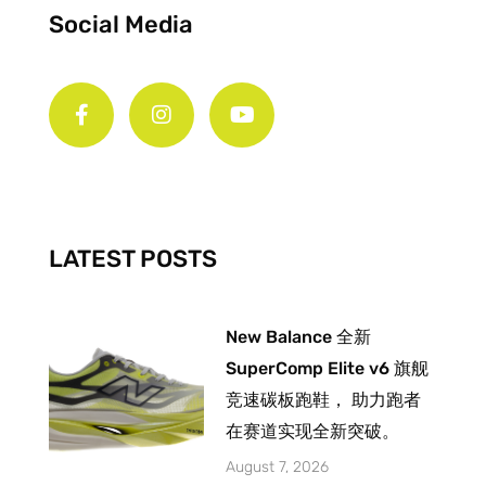
Social Media
F
I
Y
a
n
o
c
s
u
e
t
t
b
a
u
o
g
b
o
r
e
k
a
-
m
LATEST POSTS
f
New Balance 全新
SuperComp Elite v6 旗舰
竞速碳板跑鞋， 助力跑者
在赛道实现全新突破。
August 7, 2026