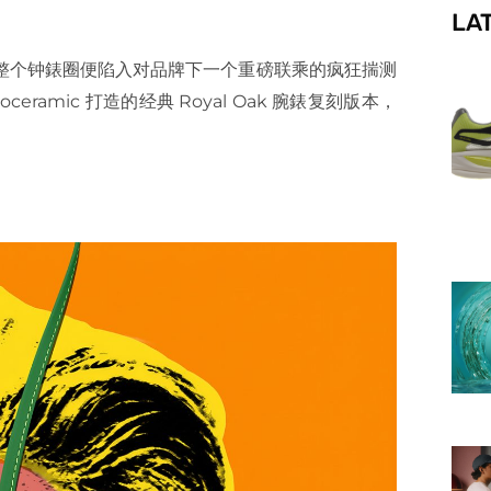
LA
f
以来，整个钟錶圈便陷入对品牌下一个重磅联乘的疯狂揣测
amic 打造的经典 Royal Oak 腕錶复刻版本，