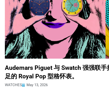
Audemars Piguet 与 Swatch 强强
足的 Royal Pop 型格怀表。
WATCHES
May 13, 2026