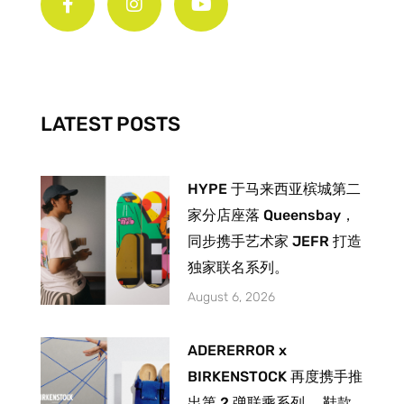
c
s
u
e
t
t
b
a
u
o
g
b
o
r
e
k
a
-
m
LATEST POSTS
f
HYPE 于马来西亚槟城第二
家分店座落 Queensbay，
同步携手艺术家 JEFR 打造
独家联名系列。
August 6, 2026
ADERERROR x
BIRKENSTOCK 再度携手推
出第 2 弹联乘系列， 鞋款