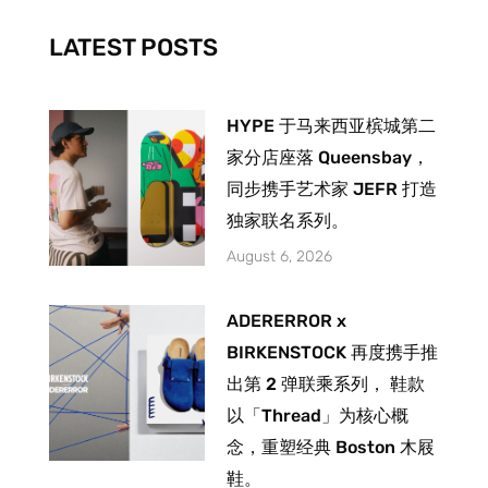
k
a
-
m
LATEST POSTS
f
HYPE 于马来西亚槟城第二
家分店座落 Queensbay，
同步携手艺术家 JEFR 打造
独家联名系列。
August 6, 2026
ADERERROR x
BIRKENSTOCK 再度携手推
出第 2 弹联乘系列， 鞋款
以「Thread」为核心概
念，重塑经典 Boston 木屐
鞋。