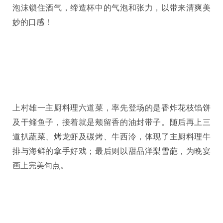
泡沫锁住酒气，缔造杯中的气泡和张力，以带来清爽美
妙的口感！
上村雄一主厨料理六道菜，率先登场的是香炸花枝馅饼
及干鲻鱼子，接着就是颊留香的油封带子。随后再上三
道扒蔬菜、烤龙虾及碳烤、牛西泠，体现了主厨料理牛
排与海鲜的拿手好戏；最后则以甜品洋梨雪葩，为晚宴
画上完美句点。