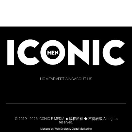
HOME
ADVERTISING
ABOUT US
© 2019 - 2026 ICONIC E MEDIA ◆ 版权所有 ◆ 不得转载 All rights
reserved.
Manage by:
Web Design
&
Digital Marketing