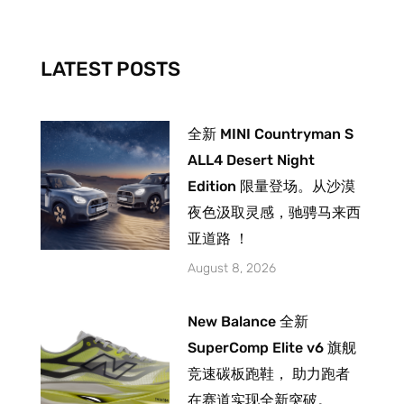
o
g
b
o
r
e
k
a
-
m
LATEST POSTS
f
全新 MINI Countryman S
ALL4 Desert Night
Edition 限量登场。从沙漠
夜色汲取灵感，驰骋马来西
亚道路 ！
August 8, 2026
New Balance 全新
SuperComp Elite v6 旗舰
竞速碳板跑鞋， 助力跑者
在赛道实现全新突破。