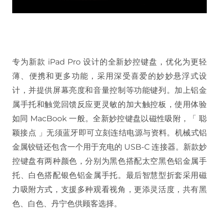
专为新款 iPad Pro 设计的全新妙控键盘，优化为更轻
薄、便携和更多功能，采用深受喜爱的妙妙悬浮式设
计，并提供屏幕亮度和音量控制等功能键列。加上铝金
属手托和触觉回馈反应更灵敏的加大触控板，使用体验
如同 MacBook 一般。全新妙控键盘以磁性吸附，「 聪
颖接点 」无须蓝牙即可立刻连结电源与资料。机械式铝
金属铰链还包含一个用于充电的 USB-C 连接器。新款妙
控键盘有两种颜色，分别为黑色搭配太空黑色铝金属手
托、白色搭配银色铝金属手托。最后智慧型折套采用磁
力吸附方式，支援多种观看视角，更添灵活度，共有黑
色、白色、丹宁色供顾客选择。