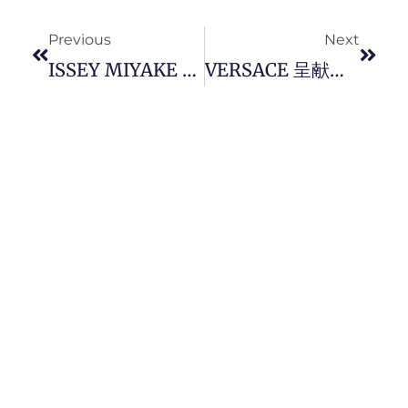
Prev
Next
Previous
Next
ISSEY MIYAKE 首度携手 New Balance 打造全新联名鞋款 「MT10O 」，给予慢跑时如赤脚般感受。
VERSACE 呈献全新 2024 「 La Vacanza 」系列，打造无尽的灿烂夏日风情。