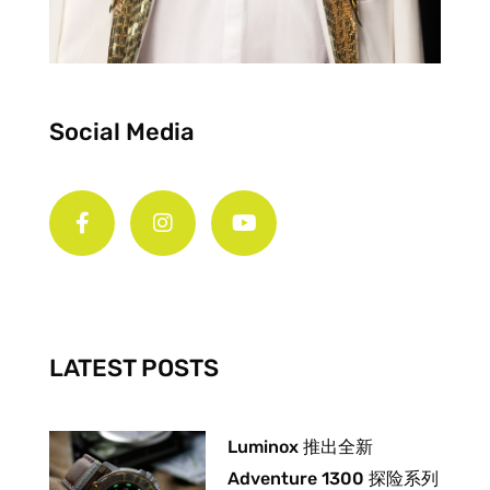
Social Media
F
I
Y
a
n
o
c
s
u
e
t
t
b
a
u
o
g
b
o
r
e
k
a
-
m
LATEST POSTS
f
Luminox 推出全新
Adventure 1300 探险系列