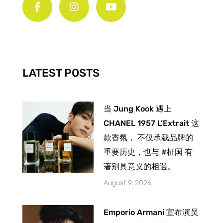
c
s
u
e
t
t
b
a
u
o
g
b
o
r
e
k
a
-
m
LATEST POSTS
f
当 Jung Kook 遇上
CHANEL 1957 L’Extrait 这
款香氛， 不仅承载品牌的
重要历史，也与 #柾国 有
著别具意义的相遇。
August 9, 2026
Emporio Armani 宣布演员