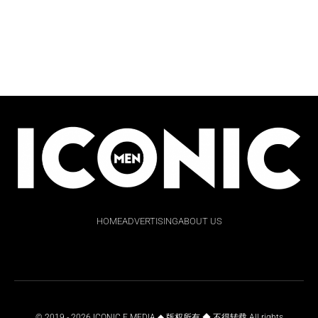
HOME
ADVERTISING
ABOUT US
© 2019 - 2026 ICONIC E MEDIA ◆ 版权所有 ◆ 不得转载 All rights