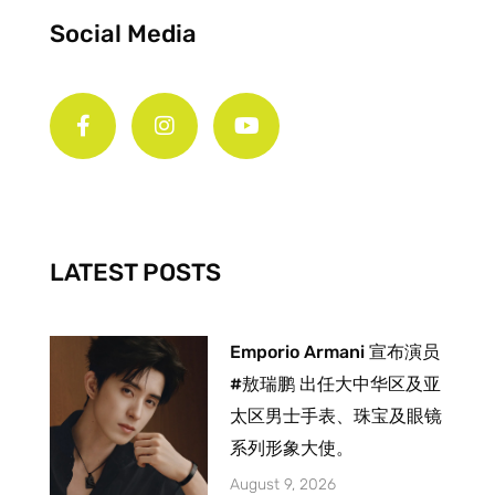
Social Media
F
I
Y
a
n
o
c
s
u
e
t
t
b
a
u
o
g
b
o
r
e
k
a
-
m
LATEST POSTS
f
Emporio Armani 宣布演员
#敖瑞鹏 出任大中华区及亚
太区男士手表、珠宝及眼镜
系列形象大使。
August 9, 2026