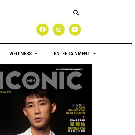
F
I
Y
a
n
o
c
s
u
e
t
t
b
a
u
WELLNESS
ENTERTAINMENT
o
g
b
o
r
e
k
a
m