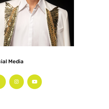
ial Media
F
I
Y
a
n
o
c
s
u
e
t
t
b
a
u
o
g
b
o
r
e
k
a