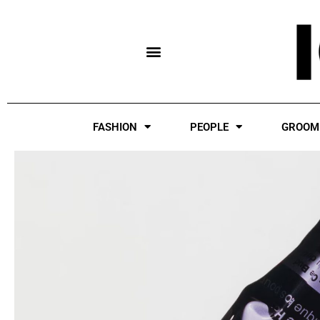
Skip
to
content
FASHION
PEOPLE
GROOM