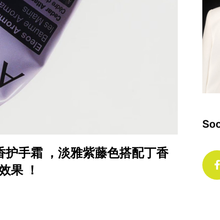
Soc
que 芳香护手霜 ，淡雅紫藤色搭配丁香
效果 ！