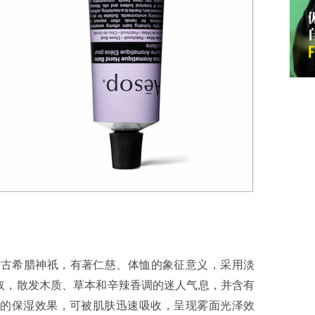
」命名灵感来自古希腊神祇，有著仁慈、体恤的象征意义，采用淡
取，散发木质、草本和辛辣香调的迷人气息，并含有
的保湿效果，可被肌肤迅速吸收，呈现雾面光泽效