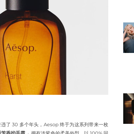
违了 30 多个年头，Aesop 终于为这系列带来一枚
勒俄斯芳香护手霜
」拥有淡紫色的柔美外型，以 100% 回