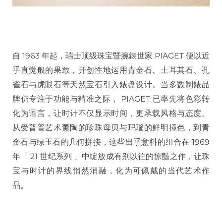
自 1963 年起，瑞士顶级珠宝暨腕錶世家 PIAGET 便以近
乎直觉般的果敢，开创性地运用青金石、土耳其石、孔
雀石与虎眼石等天然宝石引入錶盘设计。当多数制錶品
牌仍专注于功能与精准之际， PIAGET 已率先将色彩转
化为语言，让时计不仅显示时间，更承载风格与态度。
从受普普艺术薰陶的珍珠母贝与玛瑙的鲜明撞色，到青
金石与绿玉石的几何拼接，这些出乎意料的组合在 1969
年「 21 世纪系列 」中绽放成有别以往的惊豔之作，让珠
宝与时计的界线悄然消融，化为可佩戴的当代艺术作
品。