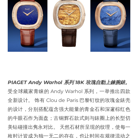
PIAGET Andy Warhol 系列 18K 玫瑰自動上鍊腕錶。
受全球藏家青睐的 Andy Warhol 系列，一举推出四款
全新设计。 饰有 Clou de Paris 巴黎钉纹的玫瑰金錶壳
的设计，分别搭配蕴含强大能量的青金石和深邃棕红色
的牛眼石作为面盘；古铜辉石款式则与錶圈上的长型切
美钻碰撞出隽永对比。 天然石材所呈现的纹理，使每一
枚时计皆成为独一无二的存在，也让时间在规律流动之