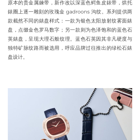
原本的贵金属鍊带，新作改以深蓝色鳄鱼皮錶带，烘托
錶圈上逐一雕刻的玫瑰金 gadroons 沟纹。系列提供两
款截然不同的錶盘样式：一款为银色太阳放射纹雾面錶
盘，点缀金色罗马数字；另一款则为色泽饱和的蓝色石
英錶盘，呈现大理石般纹理。蓝色石英因其非凡硬度与
独特矿脉纹路而被选用，呼应品牌过往推出的绿松石錶
盘设计。