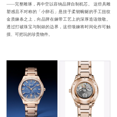
——完整雕琢，再中空以容纳品牌自制机芯。 这些具雕
塑感且不对称的「小卵石」悬挂于柔韧蜿蜒的手工扭纹
金质鍊条之上，向品牌在鍊带工艺上的深厚造诣致敬。
透过打破珠宝与制錶的边界，这些项鍊将时间化作可触
摸、可把玩的珍贵物件。