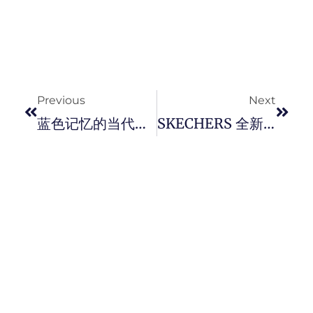
Prev
Next
Previous
Next
蓝色记忆的当代迴响：Armani Jeans 2026 春夏系列，一场跨越时空的丹宁叙事。
SKECHERS 全新 AERO Razor™ 和 Aero Pulse™ 两款跑鞋， 搭載Slip-Ins® 瞬穿科技， 日常訓練到實戰全方位應援 。