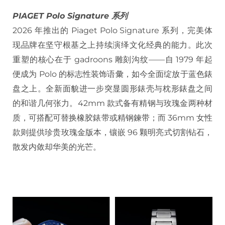
PIAGET
Polo Signature 系列
2026 年推出的 Piaget Polo Signature 系列，完美体
现品牌在坚守根基之上持续演绎文化经典的能力。此次
重塑的核心在于 gadroons 雕刻沟纹——自 1979 年起
便成为 Polo 的标志性装饰语彙，如今全面绽放于蓝色錶
盘之上。全新面貌进一步突显圆形錶壳与枕形錶盘之间
的和谐几何张力。42mm 款式备有精钢与玫瑰金两种材
质，可搭配可替换橡胶錶带或精钢鍊带；而 36mm 女性
款则提供珍贵玫瑰金版本，镶嵌 96 颗明亮式切割钻石，
散发内敛却华美的光芒。