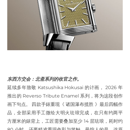
东西方交会：北斋系列的收官之作。
延续多年致敬 Katsushika Hokusai 的计画， 2026 年
推出的 Reverso Tribute Enamel 系列，将为这段创作
画下句点。 四款手錶重现《 诸国瀑布揽胜 》最后四幅作
品，全部采用手工微绘大明火珐琅完成，在只有约两平
方厘米的錶背上，工匠需要叠加至少 14 层珐琅，耗时约
80 小时，还要精准重现色彩与笔触，最惊人的是，连原