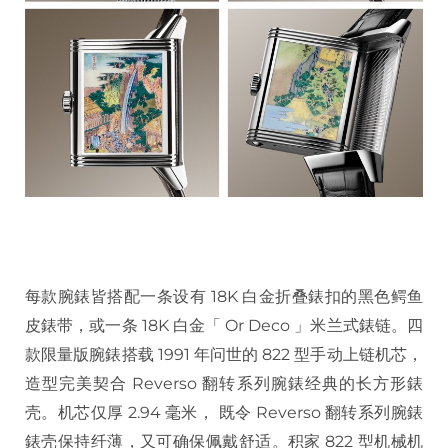
每款腕錶皆搭配一条设有 18K 白金折叠錶扣的黑色鳄鱼
皮錶带，或一条 18K 白金「 Or Deco 」米兰式錶链。四
款限量版腕錶搭载 1991 年问世的 822 型手动上链机芯，
造型完美契合 Reverso 翻转系列腕錶经典的长方形錶
壳。机芯仅厚 2.94 毫米， 既令 Reverso 翻转系列腕錶
錶壳保持纤薄，又可确保佩戴舒适。积家 822 型机械机