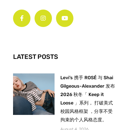
F
I
Y
a
n
o
c
s
u
e
t
t
b
a
u
o
g
b
o
r
e
k
a
-
m
LATEST POSTS
f
Levi’s 携手 ROSÉ 与 Shai
Gilgeous-Alexander 发布
2026 秋冬「 Keep it
Loose 」系列， 打破美式
校园风格框架 ，分享不受
拘束的个人风格态度。
August 4, 2026