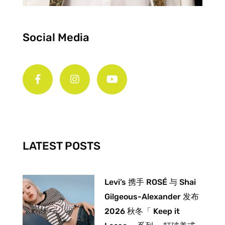
Social Media
F
I
Y
a
n
o
c
s
u
e
t
t
b
a
u
o
g
b
o
r
e
k
a
-
m
LATEST POSTS
f
Levi’s 携手 ROSÉ 与 Shai
Gilgeous-Alexander 发布
2026 秋冬「 Keep it