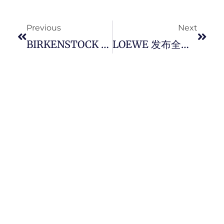
Prev
Next
Previous
Next
BIRKENSTOCK X Song For The Mute 合作推出胶囊系列，一场关于叙事与传承的探索。
LOEWE 发布全新 Paula”s Ibiza 2026 广告大片， 跟着一起提前开启度假模式。