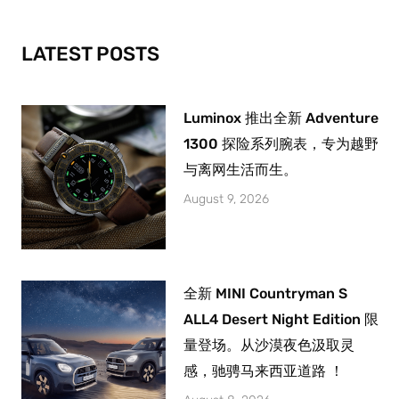
o
r
e
k
a
-
m
LATEST POSTS
f
Luminox 推出全新 Adventure
1300 探险系列腕表，专为越野
与离网生活而生。
August 9, 2026
全新 MINI Countryman S
ALL4 Desert Night Edition 限
量登场。从沙漠夜色汲取灵
感，驰骋马来西亚道路 ！