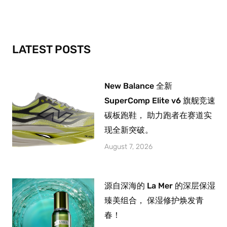
b
a
u
o
g
b
o
r
e
k
a
-
m
LATEST POSTS
f
New Balance 全新
SuperComp Elite v6 旗舰竞速
碳板跑鞋， 助力跑者在赛道实
现全新突破。
August 7, 2026
源自深海的 La Mer 的深层保湿
臻美组合， 保湿修护焕发青
春！