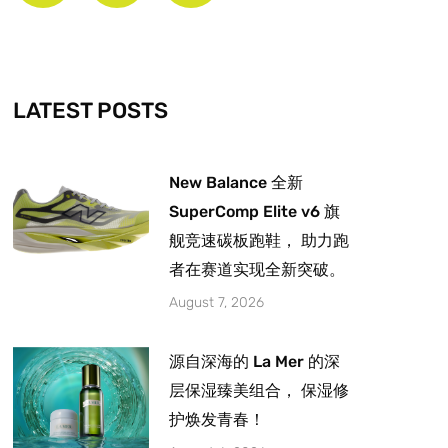
b
a
u
o
g
b
o
r
e
k
a
-
m
LATEST POSTS
f
New Balance 全新
SuperComp Elite v6 旗
舰竞速碳板跑鞋， 助力跑
者在赛道实现全新突破。
August 7, 2026
源自深海的 La Mer 的深
层保湿臻美组合， 保湿修
护焕发青春！