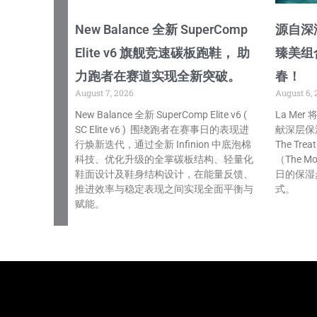
New Balance 全新 SuperComp
源自深海
Elite v6 旗舰竞速碳板跑鞋， 助
臻美组
力跑者在赛道实现全新突破。
春！
August 7, 2026
August 6, 
New Balance 全新 SuperComp Elite v6 (
La Me
SC Elite v6 ) 围绕跑者在赛事日的表现进
献深层保
行焕新迭代，通过全新 Infinion 中底泡棉
The Tre
科技、优化升级的全掌碳板结构、轻量化
（The Mo
鞋面设计及鞋身结构设计，在能量反馈、
日的保湿
推进效率与稳定表现之间实现全面平衡与
式。
赋能。