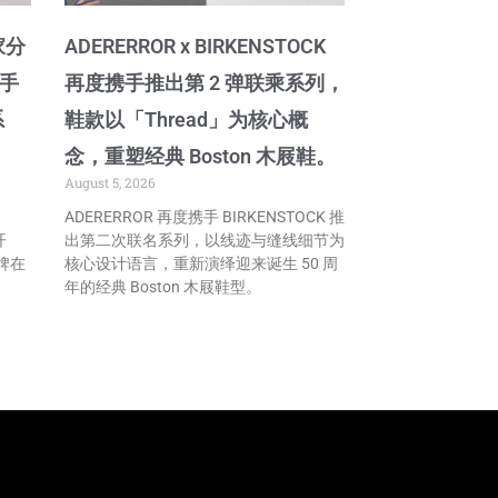
家分
ADERERROR x BIRKENSTOCK
携手
再度携手推出第 2 弹联乘系列，
系
鞋款以「Thread」为核心概
念，重塑经典 Boston 木屐鞋。
August 5, 2026
ADERERROR 再度携手 BIRKENSTOCK 推
开
出第二次联名系列，以线迹与缝线细节为
牌在
核心设计语言，重新演绎迎来诞生 50 周
年的经典 Boston 木屐鞋型。