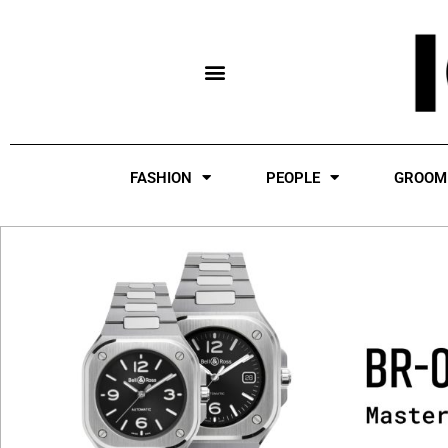
Skip
to
content
FASHION
PEOPLE
GROOM