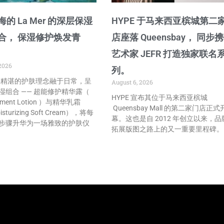
的 La Mer 的深层保湿
HYPE 于马来西亚槟城第二
合， 保湿修护焕发青
店座落 Queensbay， 同步
艺术家 JEFR 打造独家联名
2026
列。
r 将精湛的护肤理念融于日常，呈
August 6, 2026
湿组合 —— 超能修护精华露（
HYPE 宣布其位于马来西亚槟城
atment Lotion ）与精华乳霜
Queensbay Mall 的第二家门店正式
isturizing Soft Cream），将每
幕。这也是自 2012 年创立以来，品
步骤升华为一场雅致的护肤仪
拓展版图之路上的又一重要里程碑。