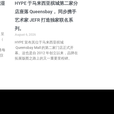
保湿
HYPE 于马来西亚槟城第二家分
店座落 Queensbay， 同步携手
艺术家 JEFR 打造独家联名系
列。
，呈
August 6, 2026
露（
HYPE 宣布其位于马来西亚槟城
Queensbay Mall 的第二家门店正式开
，将每
幕。这也是自 2012 年创立以来，品牌在
仪
拓展版图之路上的又一重要里程碑。