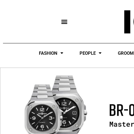
Skip
to
content
FASHION
PEOPLE
GROOM