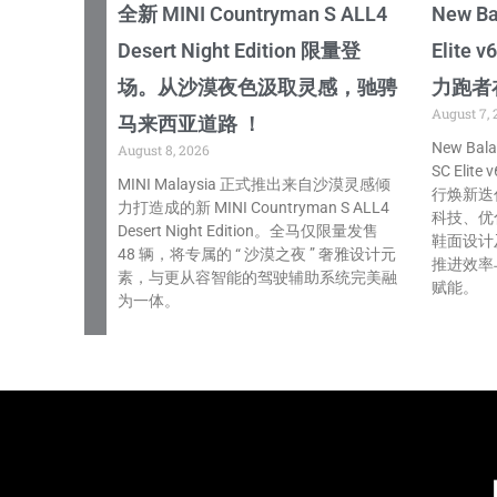
全新 MINI Countryman S ALL4
New B
Desert Night Edition 限量登
Elit
场。从沙漠夜色汲取灵感，驰骋
力跑者
August 7, 
马来西亚道路 ！
New Bala
August 8, 2026
SC Eli
MINI Malaysia 正式推出来自沙漠灵感倾
行焕新迭代
力打造成的新 MINI Countryman S ALL4
科技、优
Desert Night Edition。全马仅限量发售
鞋面设计
48 辆，将专属的 “ 沙漠之夜 ” 奢雅设计元
推进效率
素，与更从容智能的驾驶辅助系统完美融
赋能。
为一体。