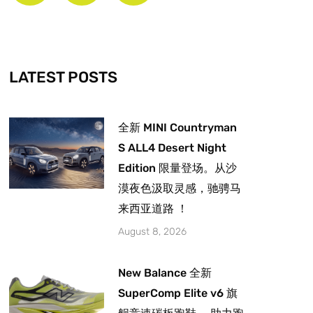
b
a
u
o
g
b
o
r
e
k
a
-
m
LATEST POSTS
f
全新 MINI Countryman
S ALL4 Desert Night
Edition 限量登场。从沙
漠夜色汲取灵感，驰骋马
来西亚道路 ！
August 8, 2026
New Balance 全新
SuperComp Elite v6 旗