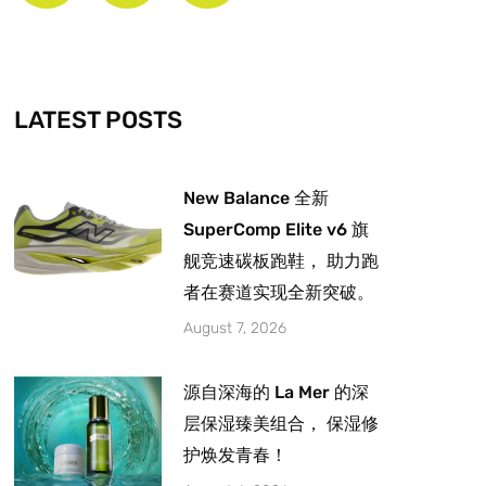
b
a
u
o
g
b
o
r
e
k
a
-
m
LATEST POSTS
f
New Balance 全新
SuperComp Elite v6 旗
舰竞速碳板跑鞋， 助力跑
者在赛道实现全新突破。
August 7, 2026
源自深海的 La Mer 的深
层保湿臻美组合， 保湿修
护焕发青春！