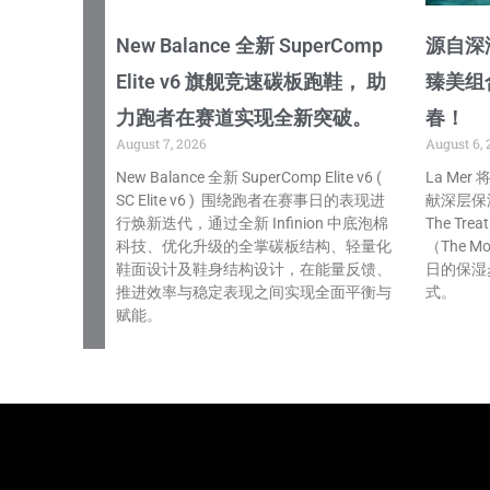
New Balance 全新 SuperComp
源自深海
Elite v6 旗舰竞速碳板跑鞋， 助
臻美组
力跑者在赛道实现全新突破。
春！
August 7, 2026
August 6, 
New Balance 全新 SuperComp Elite v6 (
La Me
SC Elite v6 ) 围绕跑者在赛事日的表现进
献深层保
行焕新迭代，通过全新 Infinion 中底泡棉
The Tre
科技、优化升级的全掌碳板结构、轻量化
（The Mo
鞋面设计及鞋身结构设计，在能量反馈、
日的保湿
推进效率与稳定表现之间实现全面平衡与
式。
赋能。