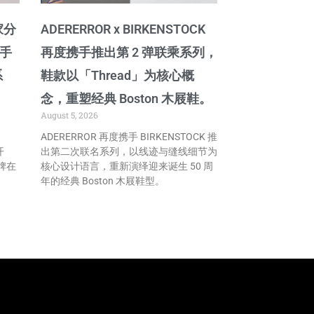
家分
ADERERROR x BIRKENSTOCK
携手
再度携手推出第 2 弹联乘系列，
系
鞋款以「Thread」为核心概
念，重塑经典 Boston 木屐鞋。
August 5, 2026
ADERERROR 再度携手 BIRKENSTOCK 推
开
出第二次联名系列，以线迹与缝线细节为
牌在
核心设计语言，重新演绎迎来诞生 50 周
年的经典 Boston 木屐鞋型。