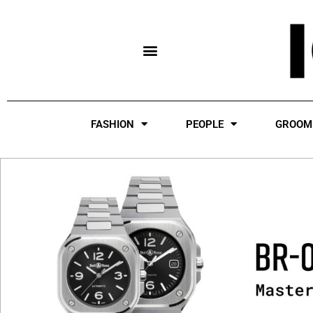
Skip
to
content
FASHION
PEOPLE
GROOM