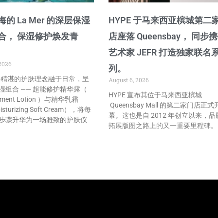
的 La Mer 的深层保湿
HYPE 于马来西亚槟城第二
合， 保湿修护焕发青
店座落 Queensbay， 同步
艺术家 JEFR 打造独家联名
2026
列。
r 将精湛的护肤理念融于日常，呈
August 6, 2026
湿组合 —— 超能修护精华露（
HYPE 宣布其位于马来西亚槟城
atment Lotion ）与精华乳霜
Queensbay Mall 的第二家门店正式
isturizing Soft Cream），将每
幕。这也是自 2012 年创立以来，品
步骤升华为一场雅致的护肤仪
拓展版图之路上的又一重要里程碑。