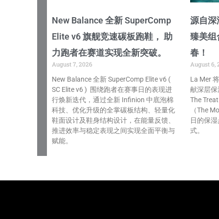
New Balance 全新 SuperComp
源自深海
Elite v6 旗舰竞速碳板跑鞋， 助
臻美组
力跑者在赛道实现全新突破。
春！
August 7, 2026
August 6, 
New Balance 全新 SuperComp Elite v6 (
La Me
SC Elite v6 ) 围绕跑者在赛事日的表现进
献深层保
行焕新迭代，通过全新 Infinion 中底泡棉
The Tre
科技、优化升级的全掌碳板结构、轻量化
（The Mo
鞋面设计及鞋身结构设计，在能量反馈、
日的保湿
推进效率与稳定表现之间实现全面平衡与
式。
赋能。