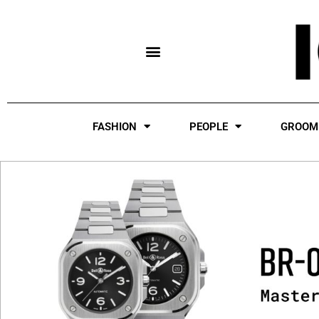
Skip
to
content
FASHION
PEOPLE
GROOM