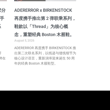
家分
ADERERROR x BIRKENSTOCK
携手
再度携手推出第 2 弹联乘系列，
系
鞋款以「Thread」为核心概
念，重塑经典 Boston 木屐鞋。
August 5, 2026
ADERERROR 再度携手 BIRKENSTOCK 推
开
出第二次联名系列，以线迹与缝线细节为
牌在
核心设计语言，重新演绎迎来诞生 50 周
年的经典 Boston 木屐鞋型。