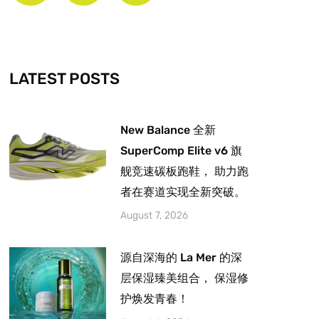
b
a
u
o
g
b
o
r
e
k
a
-
m
LATEST POSTS
f
New Balance 全新
SuperComp Elite v6 旗
舰竞速碳板跑鞋， 助力跑
者在赛道实现全新突破。
August 7, 2026
源自深海的 La Mer 的深
层保湿臻美组合， 保湿修
护焕发青春！