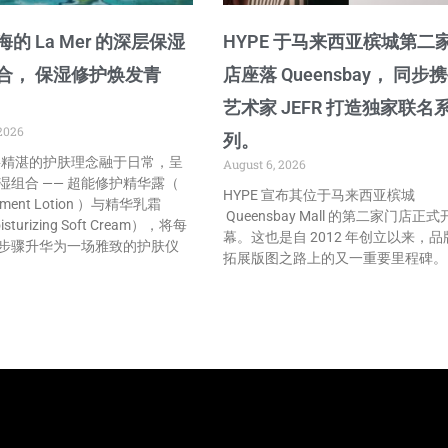
的 La Mer 的深层保湿
HYPE 于马来西亚槟城第二
合， 保湿修护焕发青
店座落 Queensbay， 同步
艺术家 JEFR 打造独家联名
2026
列。
r 将精湛的护肤理念融于日常，呈
August 6, 2026
湿组合 —— 超能修护精华露（
HYPE 宣布其位于马来西亚槟城
atment Lotion ）与精华乳霜
Queensbay Mall 的第二家门店正式
isturizing Soft Cream），将每
幕。这也是自 2012 年创立以来，品
步骤升华为一场雅致的护肤仪
拓展版图之路上的又一重要里程碑。