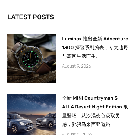
o
r
e
k
a
-
m
LATEST POSTS
f
Luminox 推出全新 Adventure
1300 探险系列腕表，专为越野
与离网生活而生。
August 9, 2026
全新 MINI Countryman S
ALL4 Desert Night Edition 限
量登场。从沙漠夜色汲取灵
感，驰骋马来西亚道路 ！
August 8, 2026