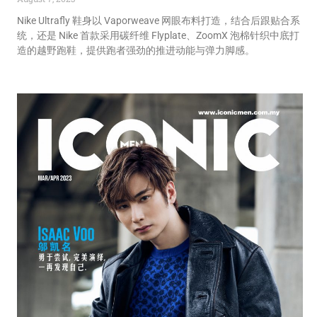
Nike Ultrafly 鞋身以 Vaporweave 网眼布料打造，结合后跟贴合系
统，还是 Nike 首款采用碳纤维 Flyplate、ZoomX 泡棉针织中底打
造的越野跑鞋，提供跑者强劲的推进动能与弹力脚感。