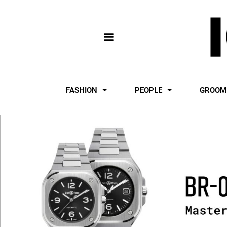
Skip
to
content
FASHION
PEOPLE
GROOM