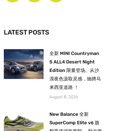
b
a
u
o
g
b
o
r
e
k
a
-
m
LATEST POSTS
f
全新 MINI Countryman
S ALL4 Desert Night
Edition 限量登场。从沙
漠夜色汲取灵感，驰骋马
来西亚道路 ！
August 8, 2026
New Balance 全新
SuperComp Elite v6 旗