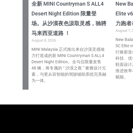
全新 MINI Countryman S ALL4
New B
Desert Night Edition 限量登
Elit
场。从沙漠夜色汲取灵感，驰骋
力跑者
August 7, 
马来西亚道路 ！
New Bala
August 8, 2026
SC Eli
MINI Malaysia 正式推出来自沙漠灵感倾
行焕新迭代
力打造成的新 MINI Countryman S ALL4
科技、优
Desert Night Edition。全马仅限量发售
鞋面设计
48 辆，将专属的 “ 沙漠之夜 ” 奢雅设计元
推进效率
素，与更从容智能的驾驶辅助系统完美融
赋能。
为一体。