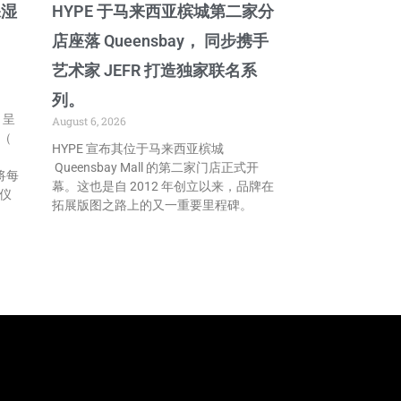
保湿
HYPE 于马来西亚槟城第二家分
店座落 Queensbay， 同步携手
艺术家 JEFR 打造独家联名系
列。
，呈
August 6, 2026
露（
HYPE 宣布其位于马来西亚槟城
Queensbay Mall 的第二家门店正式开
，将每
幕。这也是自 2012 年创立以来，品牌在
仪
拓展版图之路上的又一重要里程碑。