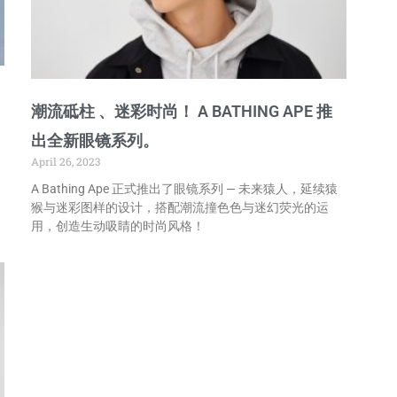
潮流砥柱 、迷彩时尚！ A BATHING APE 推
出全新眼镜系列。
April 26, 2023
A Bathing Ape 正式推出了眼镜系列 — 未来猿人，延续猿
猴与迷彩图样的设计，搭配潮流撞色色与迷幻荧光的运
用，创造生动吸睛的时尚风格！