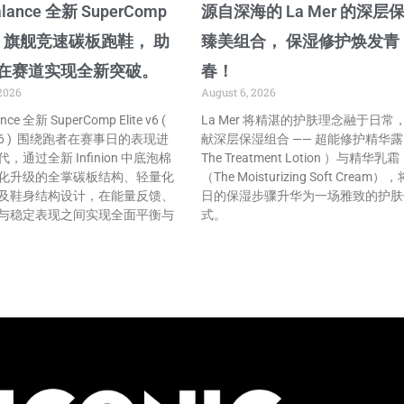
alance 全新 SuperComp
源自深海的 La Mer 的深层
e v6 旗舰竞速碳板跑鞋， 助
臻美组合， 保湿修护焕发青
在赛道实现全新突破。
春！
2026
August 6, 2026
nce 全新 SuperComp Elite v6 (
La Mer 将精湛的护肤理念融于日常
te v6 ) 围绕跑者在赛事日的表现进
献深层保湿组合 —— 超能修护精华
，通过全新 Infinion 中底泡棉
The Treatment Lotion ）与精华乳霜
化升级的全掌碳板结构、轻量化
（The Moisturizing Soft Cream）
及鞋身结构设计，在能量反馈、
日的保湿步骤升华为一场雅致的护肤
与稳定表现之间实现全面平衡与
式。