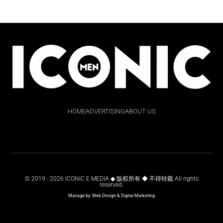
HOME
ADVERTISING
ABOUT US
© 2019 - 2026 ICONIC E MEDIA ◆ 版权所有 ◆ 不得转载 All rights
reserved.
Manage by:
Web Design
&
Digital Marketing