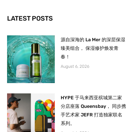
o
r
e
k
a
-
m
LATEST POSTS
f
源自深海的 La Mer 的深层保湿
臻美组合， 保湿修护焕发青
春！
August 6, 2026
HYPE 于马来西亚槟城第二家
分店座落 Queensbay， 同步携
手艺术家 JEFR 打造独家联名
系列。