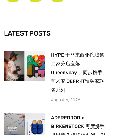
b
a
u
o
g
b
o
r
e
k
a
-
m
LATEST POSTS
f
HYPE 于马来西亚槟城第
二家分店座落
Queensbay， 同步携手
艺术家 JEFR 打造独家联
名系列。
August 6, 2026
ADERERROR x
BIRKENSTOCK 再度携手