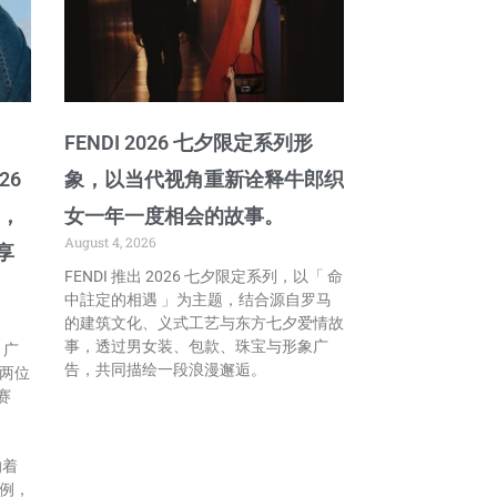
FENDI 2026 七夕限定系列形
026
象，以当代视角重新诠释牛郎织
列，
女一年一度相会的故事。
August 4, 2026
享
FENDI 推出 2026 七夕限定系列，以「 命
中註定的相遇 」为主题，结合源自罗马
的建筑文化、义式工艺与东方七夕爱情故
事，透过男女装、包款、珠宝与形象广
 」广
告，共同描绘一段浪漫邂逅。
两位
赛
的着
例，