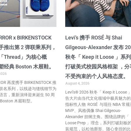
RROR x BIRKENSTOCK
Levi’s 携手 ROSÉ 与 Shai
手推出第 2 弹联乘系列，
Gilgeous-Alexander 发布 2
Thread」为核心概
秋冬「 Keep it Loose 」系
经典 Boston 木屐鞋。
打破美式校园风格框架 ，分
2026
不受拘束的个人风格态度。
ROR 再度携手 BIRKENSTOCK 推
August 4, 2026
联名系列，以线迹与缝线细节为
Levi’s® 2026 秋冬「 Keep it Loose
语言，重新演绎迎来诞生 50 周
告大片由当代文化领域中极具魅力的
Boston 木屐鞋型。
指标性人物 ROSÉ 与现任 NBA 常规
MVP、风格偶像 Shai Gilgeous-
Alexander 担纲主角。围绕品牌的「
Loose Prep 」理念，系列打破刻板
装规范，以松弛廓形、随心拿捏的比