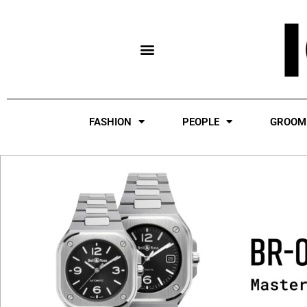
Skip
to
content
FASHION
PEOPLE
GROOM