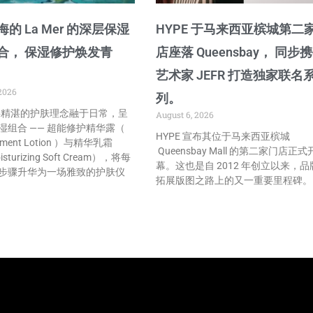
的 La Mer 的深层保湿
HYPE 于马来西亚槟城第二
合， 保湿修护焕发青
店座落 Queensbay， 同步
艺术家 JEFR 打造独家联名
2026
列。
r 将精湛的护肤理念融于日常，呈
August 6, 2026
湿组合 —— 超能修护精华露（
HYPE 宣布其位于马来西亚槟城
atment Lotion ）与精华乳霜
Queensbay Mall 的第二家门店正式
isturizing Soft Cream），将每
幕。这也是自 2012 年创立以来，品
步骤升华为一场雅致的护肤仪
拓展版图之路上的又一重要里程碑。