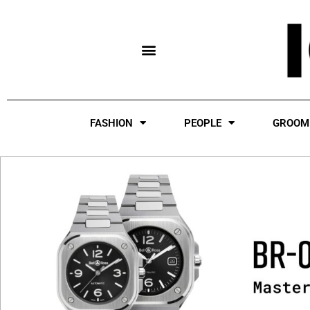
Skip
to
content
FASHION
PEOPLE
GROOM