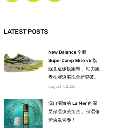
b
a
u
o
g
b
o
r
e
k
a
-
m
LATEST POSTS
f
New Balance 全新
SuperComp Elite v6 旗
舰竞速碳板跑鞋， 助力跑
者在赛道实现全新突破。
August 7, 2026
源自深海的 La Mer 的深
层保湿臻美组合， 保湿修
护焕发青春！