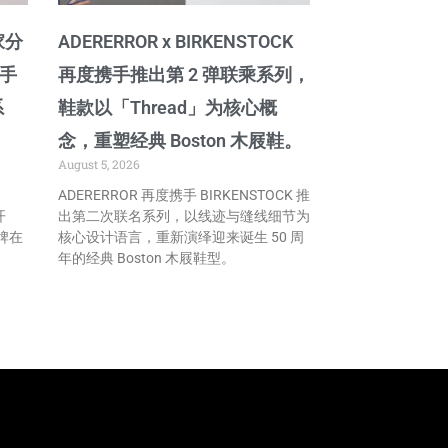
家分
ADERERROR x BIRKENSTOCK
携手
再度携手推出第 2 弹联乘系列，
系
鞋款以「Thread」为核心概
念，重塑经典 Boston 木屐鞋。
August 5, 2026
ADERERROR 再度携手 BIRKENSTOCK 推
开
出第二次联名系列，以线迹与缝线细节为
牌在
核心设计语言，重新演绎迎来诞生 50 周
年的经典 Boston 木屐鞋型。