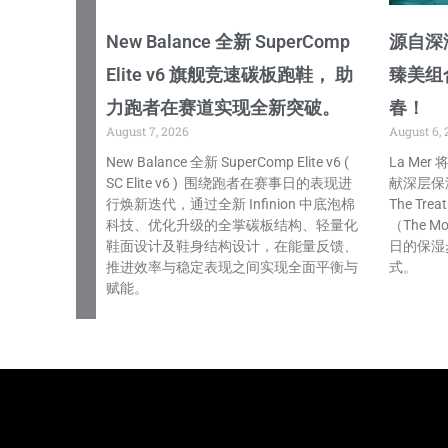
New Balance 全新 SuperComp
源自深海
Elite v6 旗舰竞速碳板跑鞋， 助
臻美组
力跑者在赛道实现全新突破。
春！
August 7, 2026
August 6, 
New Balance 全新 SuperComp Elite v6 (
La Me
SC Elite v6 ) 围绕跑者在赛事日的表现进
献深层保
行焕新迭代，通过全新 Infinion 中底泡棉
The Tre
科技、优化升级的全掌碳板结构、轻量化
（The Mo
鞋面设计及鞋身结构设计，在能量反馈、
日的保湿
推进效率与稳定表现之间实现全面平衡与
式。
赋能。