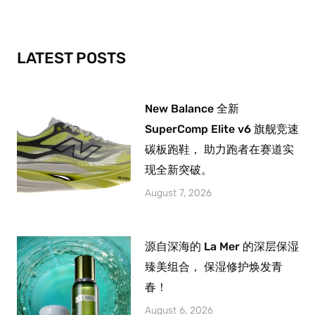
o
g
b
o
r
e
k
a
-
m
LATEST POSTS
f
New Balance 全新
SuperComp Elite v6 旗舰竞速
碳板跑鞋， 助力跑者在赛道实
现全新突破。
August 7, 2026
源自深海的 La Mer 的深层保湿
臻美组合， 保湿修护焕发青
春！
August 6, 2026