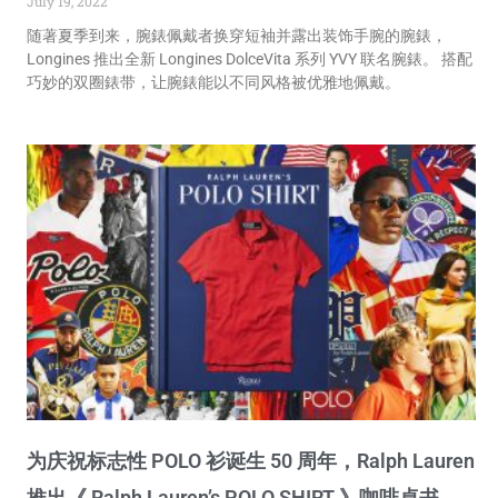
July 19, 2022
随著夏季到来，腕錶佩戴者换穿短袖并露出装饰手腕的腕錶，
Longines 推出全新 Longines DolceVita 系列 YVY 联名腕錶。 搭配
巧妙的双圈錶带，让腕錶能以不同风格被优雅地佩戴。
为庆祝标志性 POLO 衫诞生 50 周年，Ralph Lauren
推出《 Ralph Lauren’s POLO SHIRT 》咖啡桌书。