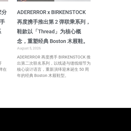
家分
ADERERROR x BIRKENSTOCK
携手
再度携手推出第 2 弹联乘系列，
系
鞋款以「Thread」为核心概
念，重塑经典 Boston 木屐鞋。
August 5, 2026
ADERERROR 再度携手 BIRKENSTOCK 推
开
出第二次联名系列，以线迹与缝线细节为
牌在
核心设计语言，重新演绎迎来诞生 50 周
年的经典 Boston 木屐鞋型。