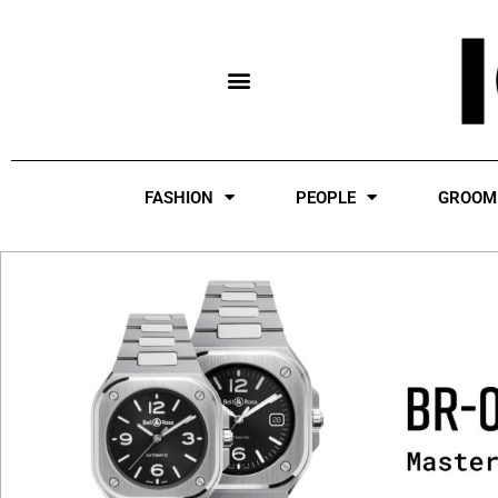
Skip
to
content
FASHION
PEOPLE
GROOM