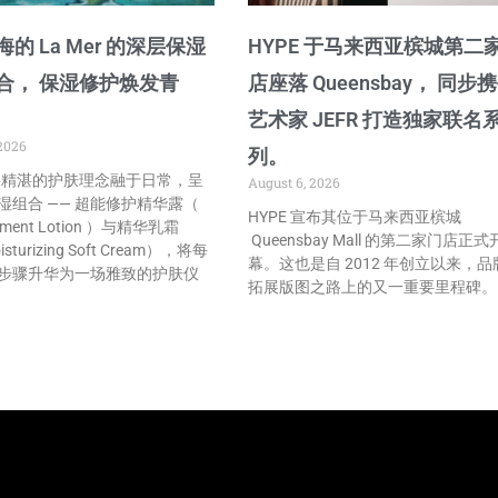
的 La Mer 的深层保湿
HYPE 于马来西亚槟城第二
合， 保湿修护焕发青
店座落 Queensbay， 同步
艺术家 JEFR 打造独家联名
2026
列。
r 将精湛的护肤理念融于日常，呈
August 6, 2026
湿组合 —— 超能修护精华露（
HYPE 宣布其位于马来西亚槟城
atment Lotion ）与精华乳霜
Queensbay Mall 的第二家门店正式
isturizing Soft Cream），将每
幕。这也是自 2012 年创立以来，品
步骤升华为一场雅致的护肤仪
拓展版图之路上的又一重要里程碑。