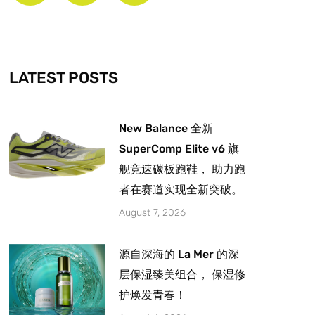
b
a
u
o
g
b
o
r
e
k
a
-
m
LATEST POSTS
f
New Balance 全新
SuperComp Elite v6 旗
舰竞速碳板跑鞋， 助力跑
者在赛道实现全新突破。
August 7, 2026
源自深海的 La Mer 的深
层保湿臻美组合， 保湿修
护焕发青春！