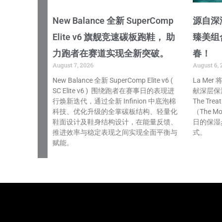
New Balance 全新 SuperComp
源自深海
Elite v6 旗舰竞速碳板跑鞋， 助
臻美组
力跑者在赛道实现全新突破。
春！
August 7, 2026
August 6, 
New Balance 全新 SuperComp Elite v6 (
La Me
SC Elite v6 ) 围绕跑者在赛事日的表现进
献深层保
行焕新迭代，通过全新 Infinion 中底泡棉
The Tre
科技、优化升级的全掌碳板结构、轻量化
（The Mo
鞋面设计及鞋身结构设计，在能量反馈、
日的保湿
推进效率与稳定表现之间实现全面平衡与
式。
赋能。