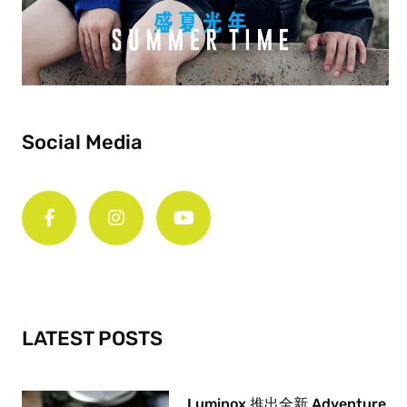
Social Media
F
I
Y
a
n
o
c
s
u
e
t
t
b
a
u
o
g
b
o
r
e
k
a
-
m
LATEST POSTS
f
Luminox 推出全新 Adventure