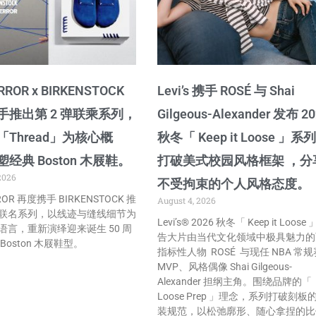
RROR x BIRKENSTOCK
Levi’s 携手 ROSÉ 与 Shai
手推出第 2 弹联乘系列，
Gilgeous-Alexander 发布 2
Thread」为核心概
秋冬「 Keep it Loose 」系
经典 Boston 木屐鞋。
打破美式校园风格框架 ，分
2026
不受拘束的个人风格态度。
ROR 再度携手 BIRKENSTOCK 推
August 4, 2026
联名系列，以线迹与缝线细节为
Levi’s® 2026 秋冬「 Keep it Loose
语言，重新演绎迎来诞生 50 周
告大片由当代文化领域中极具魅力的
Boston 木屐鞋型。
指标性人物 ROSÉ 与现任 NBA 常规
MVP、风格偶像 Shai Gilgeous-
Alexander 担纲主角。围绕品牌的「
Loose Prep 」理念，系列打破刻板
装规范，以松弛廓形、随心拿捏的比