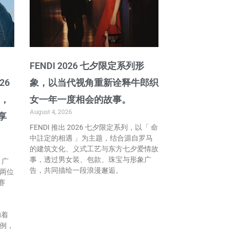
FENDI 2026 七夕限定系列形
026
象，以当代视角重新诠释牛郎织
列，
女一年一度相会的故事。
August 4, 2026
享
FENDI 推出 2026 七夕限定系列，以「 命
中註定的相遇 」为主题，结合源自罗马
的建筑文化、义式工艺与东方七夕爱情故
事，透过男女装、包款、珠宝与形象广
 」广
告，共同描绘一段浪漫邂逅。
两位
赛
的着
例，