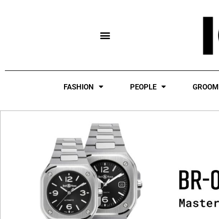
Skip
to
content
FASHION
PEOPLE
GROOM