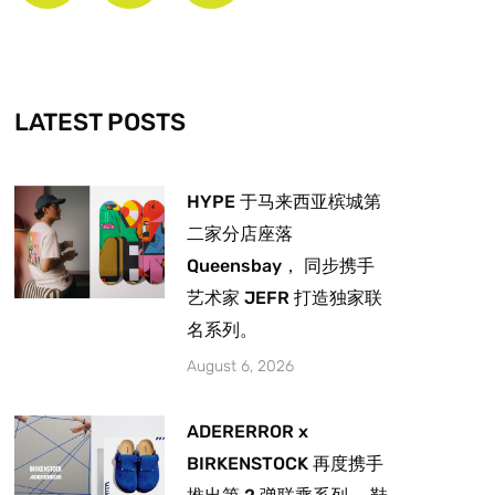
b
a
u
o
g
b
o
r
e
k
a
-
m
LATEST POSTS
f
HYPE 于马来西亚槟城第
二家分店座落
Queensbay， 同步携手
艺术家 JEFR 打造独家联
名系列。
August 6, 2026
ADERERROR x
BIRKENSTOCK 再度携手