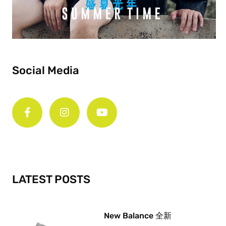
Social Media
F
I
Y
a
n
o
c
s
u
e
t
t
b
a
u
o
g
b
o
r
e
k
a
-
m
LATEST POSTS
f
New Balance 全新