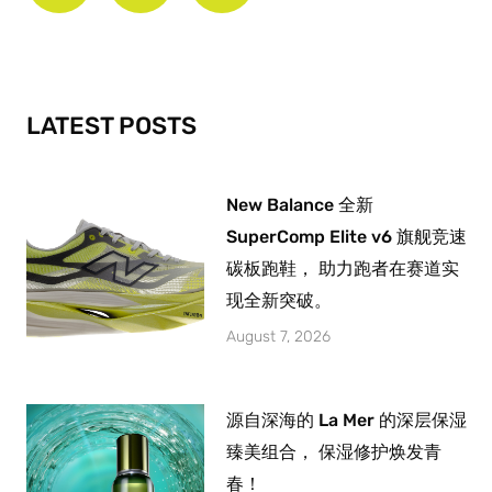
e
t
t
b
a
u
o
g
b
o
r
e
k
a
-
m
LATEST POSTS
f
New Balance 全新
SuperComp Elite v6 旗舰竞速
碳板跑鞋， 助力跑者在赛道实
现全新突破。
August 7, 2026
源自深海的 La Mer 的深层保湿
臻美组合， 保湿修护焕发青
春！