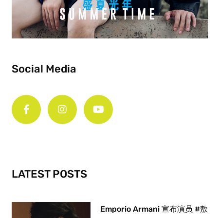
Social Media
F
I
Y
a
n
o
c
s
u
e
t
t
b
a
u
o
g
b
o
r
e
k
a
-
m
LATEST POSTS
f
Emporio Armani 宣布演员 #敖