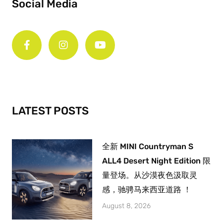
Social Media
F
I
Y
a
n
o
c
s
u
e
t
t
b
a
u
o
g
b
o
r
e
k
a
-
m
LATEST POSTS
f
全新 MINI Countryman S
ALL4 Desert Night Edition 限
量登场。从沙漠夜色汲取灵
感，驰骋马来西亚道路 ！
August 8, 2026