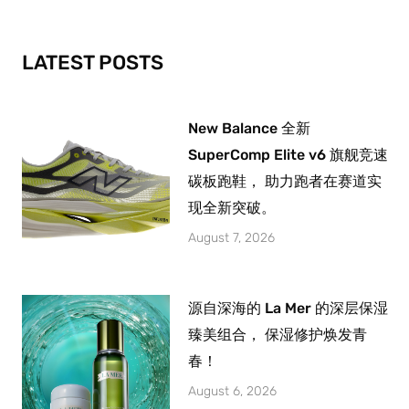
o
r
e
k
a
-
m
LATEST POSTS
f
New Balance 全新
SuperComp Elite v6 旗舰竞速
碳板跑鞋， 助力跑者在赛道实
现全新突破。
August 7, 2026
源自深海的 La Mer 的深层保湿
臻美组合， 保湿修护焕发青
春！
August 6, 2026