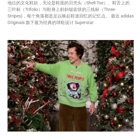
地位的文化鞋款，无论是鞋面的贝壳头（Shell-Toe）、鞋舌上的
三叶标（Trifolio）与鞋身上斜斜锯齿状的三线标（Three-
Stripes)，每个角落都是足以唤起鞋迷回忆的记忆点。 最近 adidas
Originals 旗下最为经典的球鞋设计 Superstar