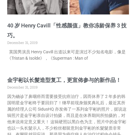
40 岁 Henry Cavill「性感颜值」教你冻龄保养 3 技
巧。
December 31, 2019
英国男演员 Henry Cavill 出道以来可是演过不少知名电影，像是
《Tristan & Isolde》，《Superman : Man of
金宇彬以长髮造型复工，更宣佈参与的新作品！
December 31, 2019
因为确诊了鼻咽癌而需要接受抗癌治疗，因而休养了 2 年多的韩
国明星金宇彬终于要回归了！继早前现身颁奖典礼后，最近其所
属的经理人公司 SidusHQ 亦发佈了一系列金宇彬的照片，据说这
辑照片是金宇彬亲自设计拍摄，而且是在休养期间所拍摄的，对
他来说肯定意义重大！ 这辑硬照以黑白色为主，照片中的金宇彬
也以一头长髮示人，不少粉丝都留意到金宇彬的长髮髮质非常
好，有网民就回应说，那是因为癌症病人在治疗过程中会掉头