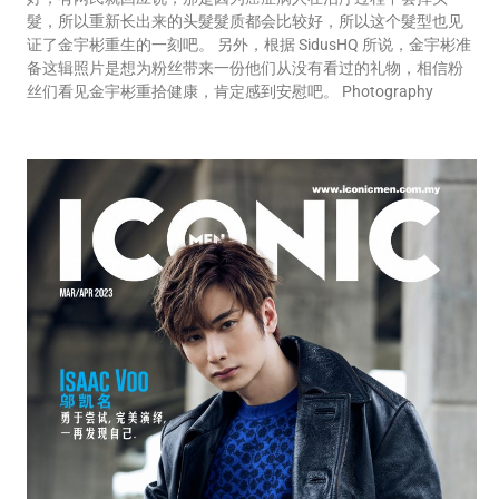
髮，所以重新长出来的头髮髮质都会比较好，所以这个髮型也见
证了金宇彬重生的一刻吧。 另外，根据 SidusHQ 所说，金宇彬准
备这辑照片是想为粉丝带来一份他们从没有看过的礼物，相信粉
丝们看见金宇彬重拾健康，肯定感到安慰吧。 Photography