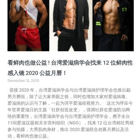
看鲜肉也做公益 ! 台湾爱滋病学会找来 12 位鲜肉性
感入镜 2020 公益月曆！
December 31, 2019
迎接 2020 年，台湾爱滋病学会与台湾爱滋病护理学会也推出勐
男月曆啦，除了让大家养眼之馀，同时也增加大家对爱滋病毒、
爱滋病的认识与了解，一起为弭平爱滋歧视努力。 这次为呼应今
年世界爱滋日的主题「社群创造改变」，强调社群在爱滋防治网
络的重要性，台湾爱滋病学会与台湾爱滋病护理学会，携手全台
11间爱滋议题相关非营利组织（NGO），找来 12 位台湾精壮男模
参与拍摄，大秀肌肉身材，推出 2020 爱滋联合劝募月曆以及活
动，看鲜肉也做公益。