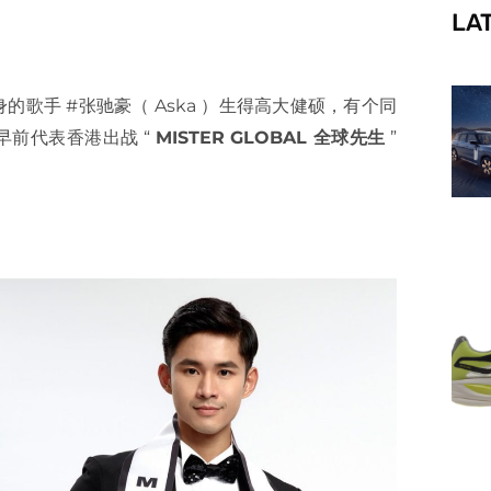
LA
f
的歌手 #张驰豪（ Aska ）生得高大健硕，有个同
早前代表香港出战 “
MISTER GLOBAL 全球先生
”