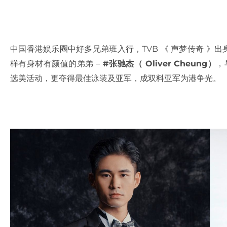
中国香港娱乐圈中好多兄弟班入行，TVB 《 声梦传奇 》出身
样有身材有颜值的弟弟 –
#张驰杰（ Oliver Cheung）
，
选美活动，更夺得最佳泳装及亚军，成双料亚军为港争光。