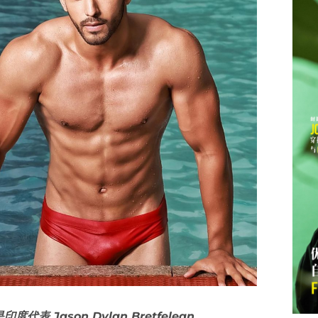
印度代表 Jason Dylan Bretfelean