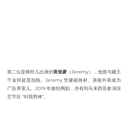
第二位是模特儿出身的
黄俊豪
（Jeremy），他曾与赌王
千金何超莲拍拖。Jeremy 凭健硕身材、英俊外表成为
广告界宠儿。2019 年接拍网剧，亦有到马来西亚参演综
艺节目 “叫我男神”。