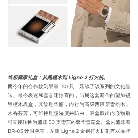
终极藏家礼盒：从黑檀木到 Ligne 2 打火机。
而今年的合作款则限量 150 只，延续了该系列的文化品
味。最令表迷和雪茄迷惊喜的，当属这套新作的望加锡
黑檀木表盒，其纹理华丽，内衬为高级西班牙雪松木，
木香芬芳，可维持理想湿度并防虫，表盒取出内嵌物后
可直接转换为盛载 50 支雪茄的奢华雪茄盒。盒内盛载着
BR-05 计时腕表，左侧 Ligne 2 金钢打火机刻有双品牌