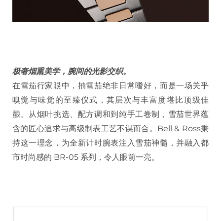
极奢烟熏美学，腕间的光影交织。
在雪茄行家眼中，抽雪茄绝非日常嗜好，而是一场关乎
嗅觉与味觉的至臻仪式，其层次与丰富度堪比顶级佳
酿。从烟叶挑选、配方调和到纯手工卷制，雪茄世界蕴
含的匠心追求与高级制表工艺不谋而合。Bell & Ross秉
持这一理念，为全新计时腕表注入雪茄神髓，并融入都
市时尚感的 BR-05 系列，令人眼前一亮。