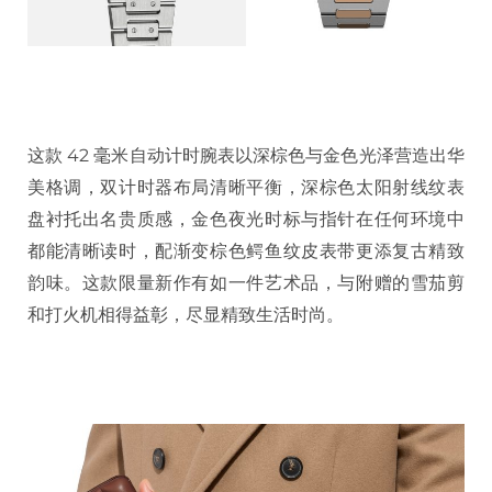
这款 42 毫米自动计时腕表以深棕色与金色光泽营造出华
美格调，双计时器布局清晰平衡，深棕色太阳射线纹表
盘衬托出名贵质感，金色夜光时标与指针在任何环境中
都能清晰读时，配渐变棕色鳄鱼纹皮表带更添复古精致
韵味。这款限量新作有如一件艺术品，与附赠的雪茄剪
和打火机相得益彰，尽显精致生活时尚。