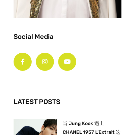
Social Media
F
I
Y
a
n
o
c
s
u
e
t
t
b
a
u
o
g
b
o
r
e
k
a
-
m
LATEST POSTS
f
当 Jung Kook 遇上
CHANEL 1957 L’Extrait 这