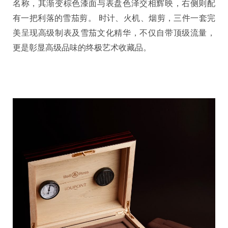
名称，其渐变棕色漆面与表盘色泽交相辉映，右侧则配
有一把利落的雪茄剪。 时计、火机、烟剪，三件一套完
美呈现高级制表及雪茄文化精华，不仅自带顶级流量，
更是彰显高级品味的终极艺术收藏品。