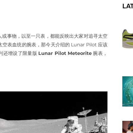
LA
f
人或事物，以至一只表，都能反映出大家对追寻太空
统的腕表，那今天介绍的 Lunar Pilot 应该
e 系列还增设了限量版
Lunar Pilot Meteorite
腕表，