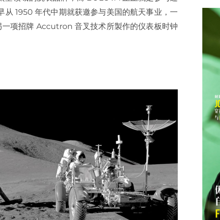
至早从 1950 年代中期就获邀参与美国的航天事业，一
 另一项招牌 Accutron 音叉技术所製作的仪表板时钟