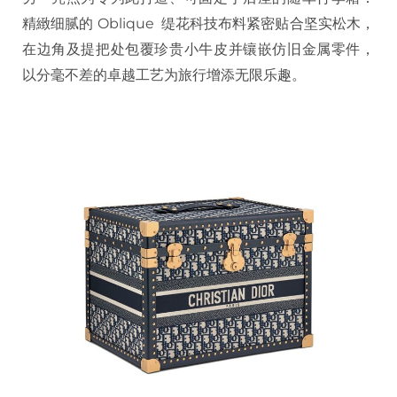
精緻细腻的 Oblique 缇花科技布料紧密贴合坚实松木，
在边角及提把处包覆珍贵小牛皮并镶嵌仿旧金属零件，
以分毫不差的卓越工艺为旅行增添无限乐趣。