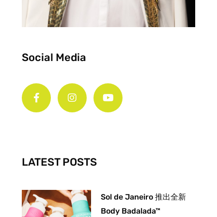
Social Media
F
I
Y
a
n
o
c
s
u
e
t
t
b
a
u
o
g
b
o
r
e
k
a
-
m
LATEST POSTS
f
Sol de Janeiro 推出全新
Body Badalada™