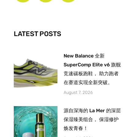
b
a
u
o
g
b
o
r
e
k
a
-
m
LATEST POSTS
f
New Balance 全新
SuperComp Elite v6 旗舰
竞速碳板跑鞋， 助力跑者
在赛道实现全新突破。
August 7, 2026
源自深海的 La Mer 的深层
保湿臻美组合， 保湿修护
焕发青春！