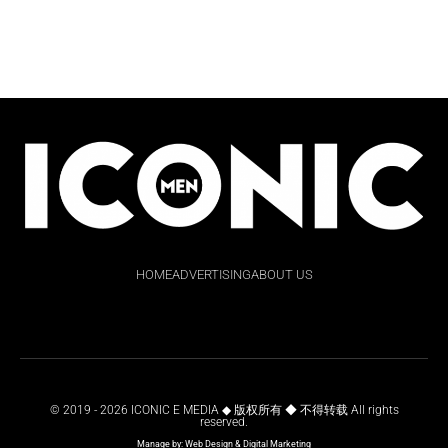
HOME
ADVERTISING
ABOUT US
© 2019 - 2026 ICONIC E MEDIA ◆ 版权所有 ◆ 不得转载 All rights
reserved.
Manage by:
Web Design
&
Digital Marketing