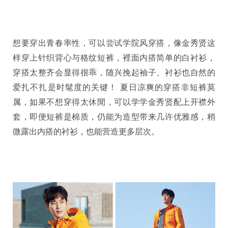
想要穿出青春率性，可以尝试学院风穿搭，像金秀贤这
样穿上针织背心与格纹短裤，裡面内搭简单的白衬衫，
穿搭太整齐会显得很乖，随兴挽起袖子、衬衫也自然的
爱扎不扎是时髦度的关键！ 夏日凉爽的穿搭非短裤莫
属，如果不想穿得太休閒，可以学学金秀贤配上开襟外
套，即便短裤是棉质，仍能为造型带来几许优雅感，稍
微露出内搭的衬衫，也能营造更多层次。