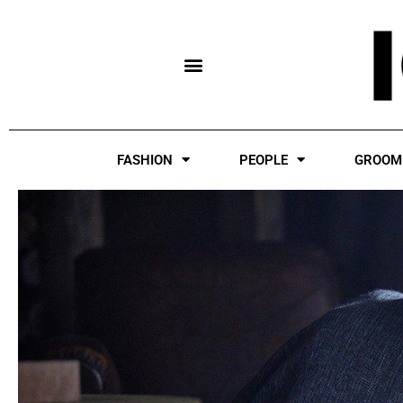
Skip
to
content
FASHION
PEOPLE
GROOM