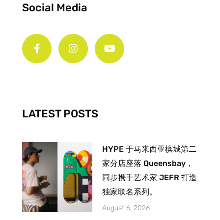
Social Media
F
I
Y
a
n
o
c
s
u
e
t
t
b
a
u
o
g
b
o
r
e
k
a
-
m
LATEST POSTS
f
HYPE 于马来西亚槟城第二
家分店座落 Queensbay，
同步携手艺术家 JEFR 打造
独家联名系列。
August 6, 2026