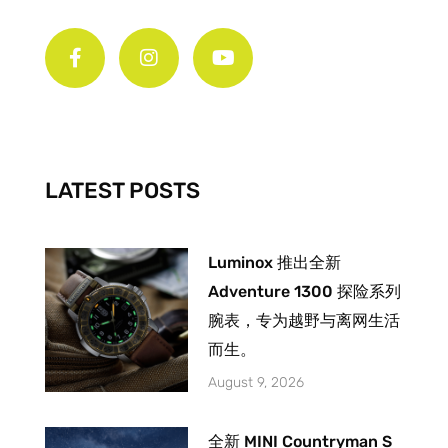
F
I
Y
a
n
o
c
s
u
e
t
t
b
a
u
o
g
b
o
r
e
k
a
-
m
LATEST POSTS
f
Luminox 推出全新
Adventure 1300 探险系列
腕表，专为越野与离网生活
而生。
August 9, 2026
全新 MINI Countryman S