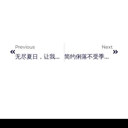
Prev
Next
Previous
Next
无尽夏日，让我们开启 Moschino 2022 度假海滩冲浪潮吧！
简约俐落不受季节潮流影响，PRADA 再生尼龙渔夫帽款时尚单品。