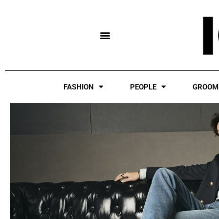
Skip
to
content
FASHION
PEOPLE
GROOM