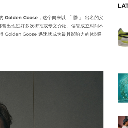
LA
f
穿的
Golden Goose
，这个向来以 「 髒 」 出名的义
都曾出现过好多次街拍或专文介绍。儘管成立时间不
olden Goose 迅速就成为最具影响力的休閒鞋