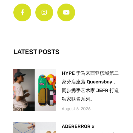
F
I
Y
a
n
o
c
s
u
e
t
t
b
a
u
o
g
b
o
r
e
k
a
-
m
LATEST POSTS
f
HYPE 于马来西亚槟城第二
家分店座落 Queensbay，
同步携手艺术家 JEFR 打造
独家联名系列。
August 6, 2026
ADERERROR x