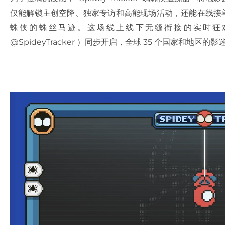
仅能解锁主创空降、独家专访和高能现场活动，还能在线接单
蛛侠的蛛丝马迹。这场线上线下无缝衔接的实时狂欢，已经在 
@SpideyTracker ）同步开启，全球 35 个国家和地