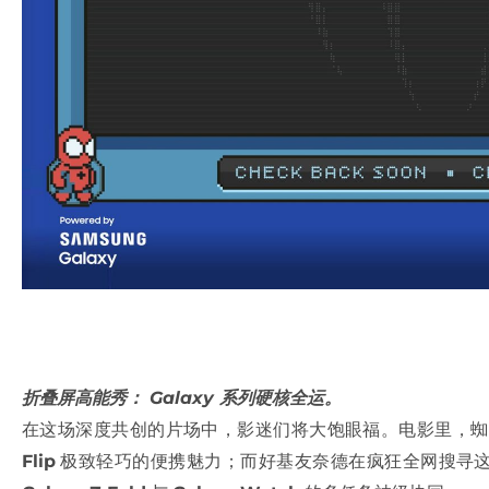
折叠屏高能秀： Galaxy 系列硬核全运。
在这场深度共创的片场中，影迷们将大饱眼福。电影里，蜘蛛
Flip
极致轻巧的便携魅力；而好基友奈德在疯狂全网搜寻这位 