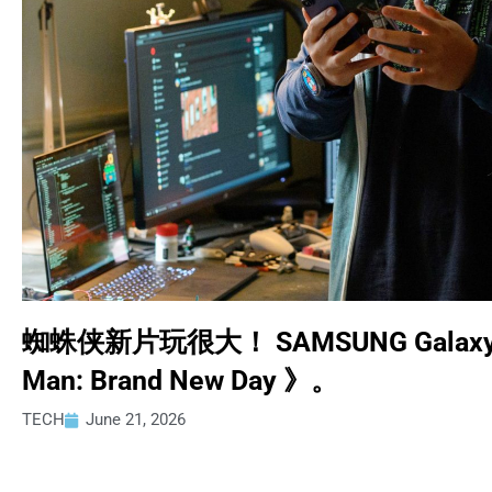
蜘蛛侠新片玩很大！ SAMSUNG Galaxy
Man: Brand New Day 》。
TECH
June 21, 2026