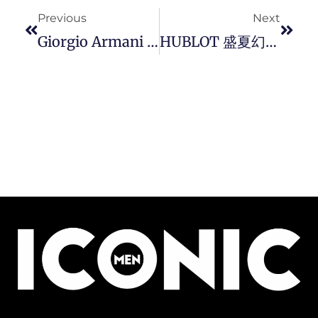
Previous
Next
Giorgio Armani Mare 2026 系列再续新篇章， 展现极简美学勾勒地中海夏日风情。
HUBLOT 盛夏幻梦 ：首创三色粉彩高科技陶瓷，从超限量陀飞轮到极简摩登之作，以前卫姿态全方位诠释地中海高级运动风尚。