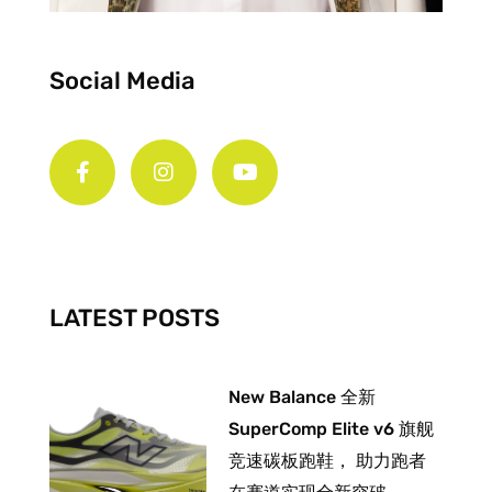
Social Media
F
I
Y
a
n
o
c
s
u
e
t
t
b
a
u
o
g
b
o
r
e
k
a
-
m
LATEST POSTS
f
New Balance 全新
SuperComp Elite v6 旗舰
竞速碳板跑鞋， 助力跑者