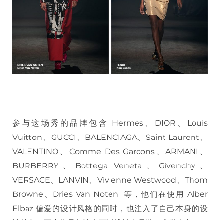
参与这场秀的品牌包含 Hermes、DIOR、Louis
Vuitton、GUCCI、BALENCIAGA、Saint Laurent、
VALENTINO、Comme Des Garcons、ARMANI、
BURBERRY、Bottega Veneta、Givenchy、
VERSACE、LANVIN、Vivienne Westwood、Thom
Browne、Dries Van Noten 等，他们在使用 Alber
Elbaz 偏爱的设计风格的同时，也注入了自己本身的设