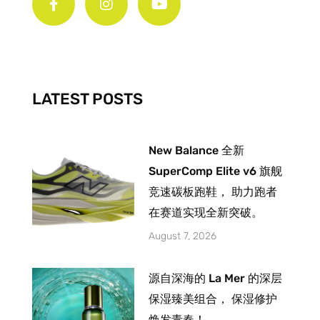
c
s
u
e
t
t
b
a
u
o
g
b
o
r
e
k
a
-
m
LATEST POSTS
f
New Balance 全新
SuperComp Elite v6 旗舰
竞速碳板跑鞋， 助力跑者
在赛道实现全新突破。
August 7, 2026
源自深海的 La Mer 的深层
保湿臻美组合， 保湿修护
焕发青春！