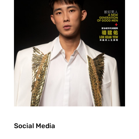
Social Media
F
I
Y