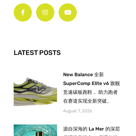
a
n
o
c
s
u
e
t
t
b
a
u
o
g
b
o
r
e
k
a
-
m
LATEST POSTS
f
New Balance 全新
SuperComp Elite v6 旗舰
竞速碳板跑鞋， 助力跑者
在赛道实现全新突破。
August 7, 2026
源自深海的 La Mer 的深层